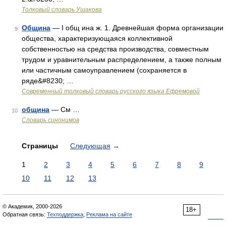
Толковый словарь Ушакова
Община
— I общ ина ж. 1. Древнейшая форма организации
9
общества, характеризующаяся коллективной
собственностью на средства производства, совместным
трудом и уравнительным распределением, а также полным
или частичным самоуправлением (сохраняется в
ряде&#8230; …
Современный толковый словарь русского языка Ефремовой
община
— См …
10
Словарь синонимов
Страницы
Следующая
→
1
2
3
4
5
6
7
8
9
10
11
12
13
© Академик, 2000-2026
18+
Обратная связь:
Техподдержка
,
Реклама на сайте