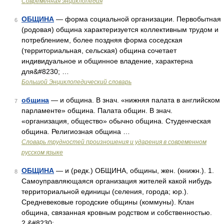
Современная энциклопедия
ОБЩИНА
— форма социальной организации. Первобытная
6
(родовая) община характеризуется коллективным трудом и
потреблением, более поздняя форма соседская
(территориальная, сельская) община сочетает
индивидуальное и общинное владение, характерна
для&#8230; …
Большой Энциклопедический словарь
община
— и община. В знач. «нижняя палата в английском
7
парламенте» община. Палата общин. В знач.
«организация, общество» обычно община. Студенческая
община. Религиозная община …
Словарь трудностей произношения и ударения в современном
русском языке
ОБЩИНА
— и (редк.) ОБЩИНА, общины, жен. (книжн.). 1.
8
Самоуправляющаяся организация жителей какой нибудь
территориальной единицы (селения, города; юр.).
Средневековые городские общины (коммуны). Клан
община, связанная кровным родством и собственностью.
2.&#8230; …