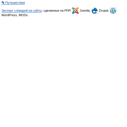
👣 Путешествия
Экспорт словарей на сайты
, сделанные на PHP,
Joomla,
Drupal,
WordPress, MODx.