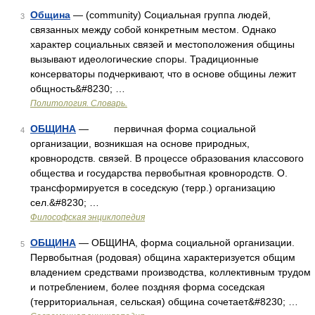
Община
— (community) Социальная группа людей,
3
связанных между собой конкретным местом. Однако
характер социальных связей и местоположения общины
вызывают идеологические споры. Традиционные
консерваторы подчеркивают, что в основе общины лежит
общность&#8230; …
Политология. Словарь.
ОБЩИНА
— первичная форма социальной
4
организации, возникшая на основе природных,
кровнородств. связей. В процессе образования классового
общества и государства первобытная кровнородств. О.
трансформируется в соседскую (терр.) организацию
сел.&#8230; …
Философская энциклопедия
ОБЩИНА
— ОБЩИНА, форма социальной организации.
5
Первобытная (родовая) община характеризуется общим
владением средствами производства, коллективным трудом
и потреблением, более поздняя форма соседская
(территориальная, сельская) община сочетает&#8230; …